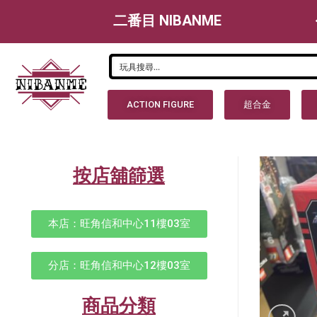
二番目 NIBANME
ACTION FIGURE
超合金
按店舖篩選
本店：旺角信和中心11樓03室
分店：旺角信和中心12樓03室
商品分類