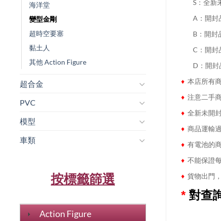
........
S：全新
海洋堂
........
A：開封
變型金剛
超時空要塞
........
B：開封
黏土人
........
C：開封
其他 Action Figure
........
D：開封
♦
本店所有商
超合金
♦
注意二手商
PVC
♦
全新未開封
模型
♦
商品運輸過
車類
♦
有電池的商
♦
不能保證每
按標籤篩選
♦
貨物出門，
*
對查
Action Figure