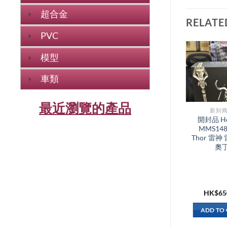
超合金
RELATE
PVC
模型
車類
最近瀏覽的產品
新到商品​
新到商
開封品 Bandai
開封品 Ho
S.H.Figuarts Shf
MMS148
Uzumaki Naruto
Thor 雷神
Sennin Mode 火影
奧
忍者 疾風傳 鳴門 鳴
人 仙人模式
HK$
220.00
HK$
65
ADD TO CART
ADD TO