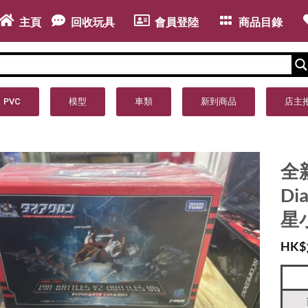
主頁
回收玩具
會員登陸
商品目錄
PVC
模型
車類
新到商品
店主
全新
Di
星
HK$