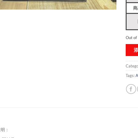
商
Out of
Catego
Tags:
A
說明：