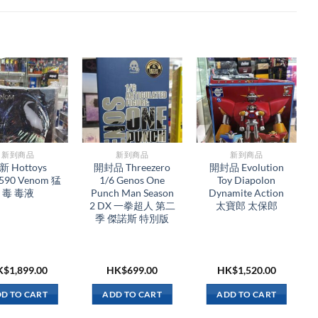
新到商品​
新到商品​
新到商品​
新 Hottoys
開封品 Threezero
開封品 Evolution
90 Venom 猛
1/6 Genos One
Toy Diapolon
毒 毒液
Punch Man Season
Dynamite Action
2 DX 一拳超人 第二
太寶郎 太保郎
季 傑諾斯 特別版
K$
1,899.00
HK$
699.00
HK$
1,520.00
D TO CART
ADD TO CART
ADD TO CART