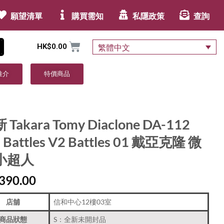
願望清單
購買需知
私隱政策
查詢
HK$
0.00
繁體中文
推介
特價商品
 Takara Tomy Diaclone DA-112
a Battles V2 Battles 01 戴亞克隆 微
小超人
390.00
店舖
信和中心12樓03室
商品狀態
S：全新未開封品