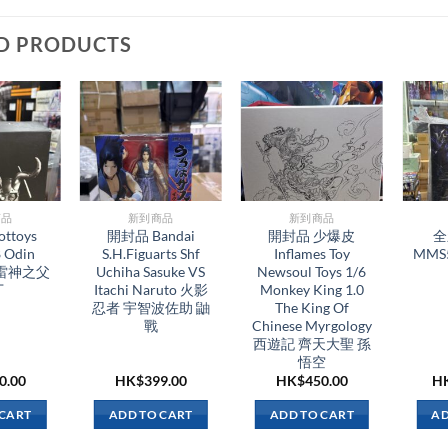
D PRODUCTS
品​
新到商品​
新到商品​
ttoys
開封品 Bandai
開封品 少爆皮
全
 Odin
S.H.Figuarts Shf
Inflames Toy
MMS5
 雷神之父
Uchiha Sasuke VS
Newsoul Toys 1/6
丁
Itachi Naruto 火影
Monkey King 1.0
忍者 宇智波佐助 鼬
The King Of
戰
Chinese Myrgology
西遊記 齊天大聖 孫
悟空
0.00
HK$
399.00
HK$
450.00
H
 CART
ADD TO CART
ADD TO CART
AD