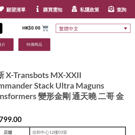
願望清單
購買需知
私隱政策
查詢
HK$
0.00
繁體中文
推介
特價商品
 X-Transbots MX-XXII
mmander Stack Ultra Maguns
ansformers 變形金剛 通天曉 二哥 金
799.00
店舖
信和中心12樓03室