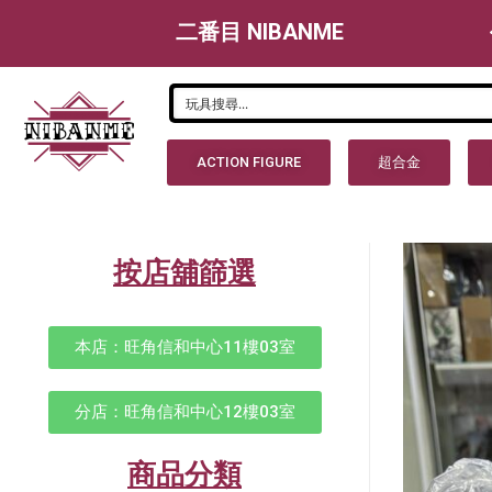
二番目 NIBANME
ACTION FIGURE
超合金
按店舖篩選
本店：旺角信和中心11樓03室
分店：旺角信和中心12樓03室
商品分類