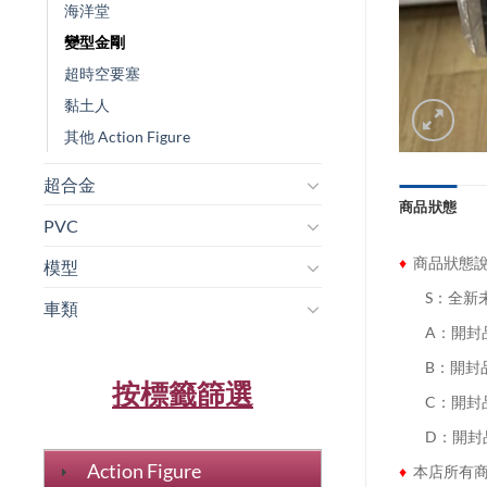
海洋堂
變型金剛
超時空要塞
黏土人
其他 Action Figure
超合金
商品狀態
PVC
♦
商品狀態
模型
........
S：全新
車類
........
A：開封
........
B：開封
按標籤篩選
........
C：開封
........
D：開封
Action Figure
♦
本店所有商