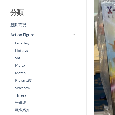
分類
新到商品​
Action Figure
Enterbay
Hottoys
Shf
Mafex
Mezco
Playarts改
Sideshow
Threea
千值練
戰隊系列