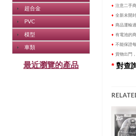
♦
注意二手商
超合金
♦
全新未開封
PVC
♦
商品運輸過
模型
♦
有電池的商
♦
不能保證每
車類
♦
貨物出門，
最近瀏覽的產品
*
對查
RELATE