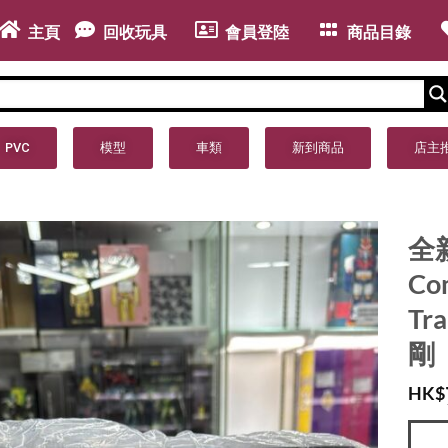
主頁
回收玩具
會員登陸
商品目錄
PVC
模型
車類
新到商品
店主
全新
Co
Tr
剛
HK$