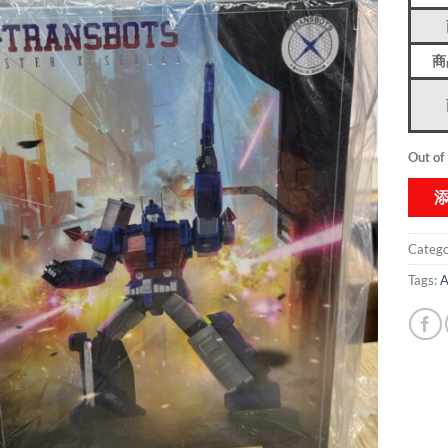
商
Out of
Catego
Tags:
A