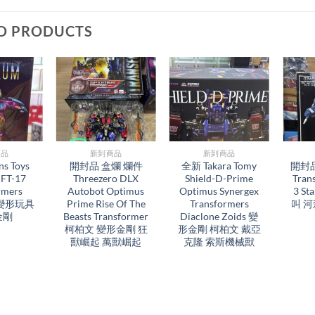
D PRODUCTS
品​
新到商品​
新到商品​
s Toys
開封品 盒爛 爛件
全新 Takara Tomy
開封品 
 FT-17
Threezero DLX
Shield-D-Prime
Tran
rmers
Autobot Optimus
Optimus Synergex
3 St
 變形玩具
Prime Rise Of The
Transformers
叫 
金剛
Beasts Transformer
Diaclone Zoids 變
柯柏文 變形金剛 狂
形金剛 柯柏文 戴亞
獸崛起 萬獸崛起
克隆 索斯機械獸