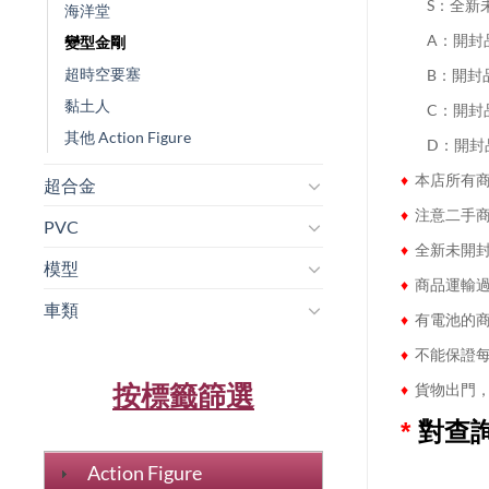
........
S：全新
海洋堂
........
A：開封
變型金剛
超時空要塞
........
B：開封
黏土人
........
C：開封
其他 Action Figure
........
D：開封
♦
本店所有商
超合金
♦
注意二手商
PVC
♦
全新未開封
模型
♦
商品運輸過
車類
♦
有電池的商
♦
不能保證每
按標籤篩選
♦
貨物出門，
*
對查
Action Figure