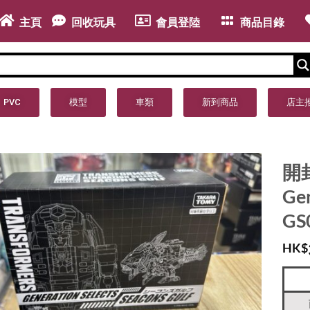
主頁
回收玩具
會員登陸
商品目錄
PVC
模型
車類
新到商品
店主
開封
Gen
GS
HK$