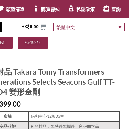
願望清單
購買需知
私隱政策
查詢
HK$
0.00
繁體中文
推介
特價商品
品 Takara Tomy Transformers
erations Selects Seacons Gulf TT-
04 變形金剛
399.00
店舖
信和中心12樓03室
商品狀態
B:開封品，無缺件無爛件，良好開封品