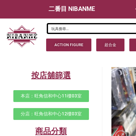
二番目 NIBANME
ACTION FIGURE
超合金
按店舖篩選
本店：旺角信和中心11樓03室
分店：旺角信和中心12樓03室
商品分類