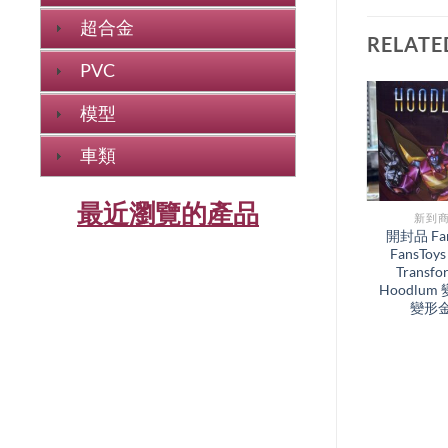
超合金
RELATE
PVC
模型
車類
最近瀏覽的產品
新到商品​
新到商
開封品 Takara
開封品 Fan
Diaclone Big
FansToys
Powered GV Box
Transfo
Set 微星小超人 戴
Hoodlum
亞克隆
變形