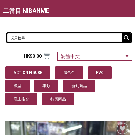
二番目 NIBANME
HK$
0.00
繁體中文
ACTION FIGURE
超合金
PVC
模型
車類
新到商品
店主推介
特價商品