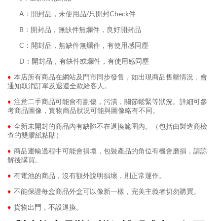
........
A：開封品，未使用品/只開封Check件
........
B：開封品，無缺件無爛件，良好開封品
........
C：開封品，無缺件無爛件，有使用感同塵
........
D：開封品，有缺件或爛件，有使用感同塵
♦
本店所有商品在網站及門市同步發售，如出現商品售罄情況，會
通知取消訂單及退還全款給客人。
♦
注意二手商品可能會有劃傷，污漬，關節鬆緊等狀況。詳細可參
考商品圖像，實物商品狀況可能與圖像略有不同。
♦
全新未開封的商品內有缺陷不在退換範圍內。（包括由製造商檢
查的雙膠紙粘貼）
♦
商品運輸過程中可能會損壞，包裝產品的角位有機會磨損，請諒
解後購買。
♦
有電池的商品，沒有額外說明損壞，則正常運作。
♦
不能保證每盒商品外盒可以像新一樣，完美主義者切勿購買。
♦
貨物出門，不設退換。