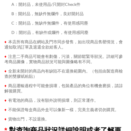
........
A：開封品，未使用品/只開封Check件
........
B：開封品，無缺件無爛件，良好開封品
........
C：開封品，無缺件無爛件，有使用感同塵
........
D：開封品，有缺件或爛件，有使用感同塵
♦
本店所有商品在網站及門市同步發售，如出現商品售罄情況，會
通知取消訂單及退還全款給客人。
♦
注意二手商品可能會有劃傷，污漬，關節鬆緊等狀況。詳細可參
考商品圖像，實物商品狀況可能與圖像略有不同。
♦
全新未開封的商品內有缺陷不在退換範圍內。（包括由製造商檢
查的雙膠紙粘貼）
♦
商品運輸過程中可能會損壞，包裝產品的角位有機會磨損，請諒
解後購買。
♦
有電池的商品，沒有額外說明損壞，則正常運作。
♦
不能保證每盒商品外盒可以像新一樣，完美主義者切勿購買。
♦
貨物出門，不設退換。
*
對查詢商品狀況詳細說明或者了解更