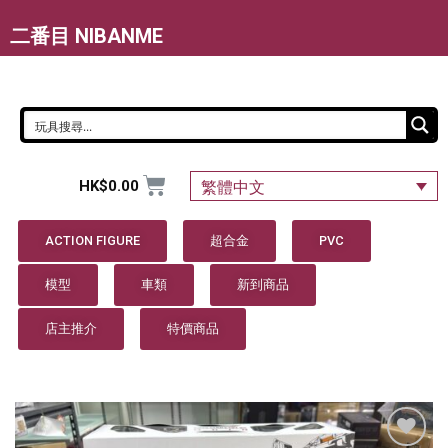
二番目 NIBANME
HK$
0.00
繁體中文
ACTION FIGURE
超合金
PVC
模型
車類
新到商品
店主推介
特價商品