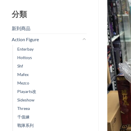
分類
新到商品​
Action Figure
Enterbay
Hottoys
Shf
Mafex
Mezco
Playarts改
Sideshow
Threea
千值練
戰隊系列