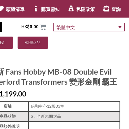
願望清單
購買需知
私隱政策
查詢
HK$
0.00
繁體中文
推介
特價商品
 Fans Hobby MB-08 Double Evil
erlord Transformers 變形金剛 霸王
1,199.00
店舖
信和中心12樓03室
商品狀態
S：全新未開封品
品額外說明