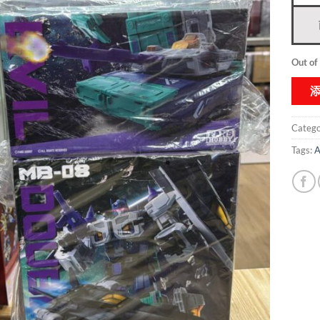
Out of
Catego
Tags:
A