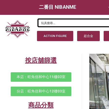
二番目 NIBANME
ACTION FIGURE
超合金
按店舖篩選
本店：旺角信和中心11樓03室
分店：旺角信和中心12樓03室
商品分類