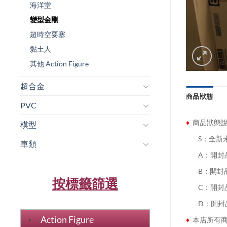
海洋堂
變型金剛
超時空要塞
黏土人
其他 Action Figure
超合金
商品狀態
PVC
♦
商品狀態
模型
........
S：全新
車類
........
A：開封
........
B：開封
按標籤篩選
........
C：開封
........
D：開封
Action Figure
♦
本店所有商