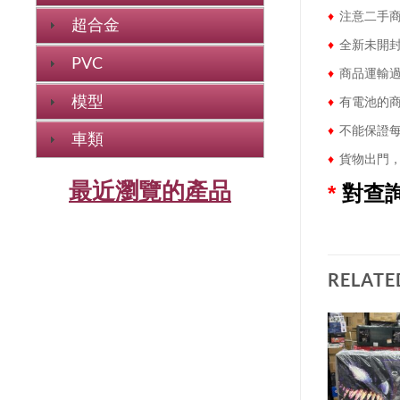
♦
注意二手商
超合金
♦
全新未開封
PVC
♦
商品運輸過
模型
♦
有電池的商
♦
不能保證每
車類
♦
貨物出門，
最近瀏覽的產品
*
對查
RELATE