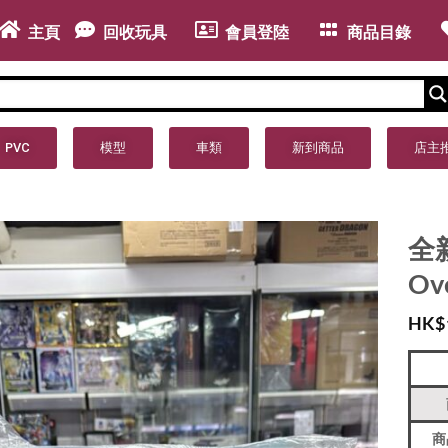
主頁
回收玩具
會員登陸
商品目錄
PVC
模型
車類
新到商品
店主
全新
Ov
HK$
商