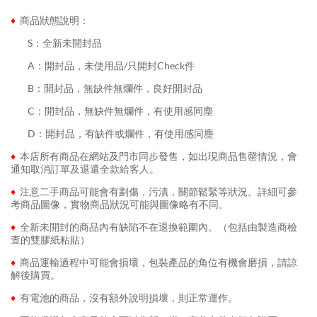
♦
商品狀態說明：
........
S：全新未開封品
........
A：開封品，未使用品/只開封Check件
........
B：開封品，無缺件無爛件，良好開封品
........
C：開封品，無缺件無爛件，有使用感同塵
........
D：開封品，有缺件或爛件，有使用感同塵
♦
本店所有商品在網站及門市同步發售，如出現商品售罄情況，會
通知取消訂單及退還全款給客人。
♦
注意二手商品可能會有劃傷，污漬，關節鬆緊等狀況。詳細可參
考商品圖像，實物商品狀況可能與圖像略有不同。
♦
全新未開封的商品內有缺陷不在退換範圍內。（包括由製造商檢
查的雙膠紙粘貼）
♦
商品運輸過程中可能會損壞，包裝產品的角位有機會磨損，請諒
解後購買。
♦
有電池的商品，沒有額外說明損壞，則正常運作。