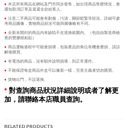
♦
本店所有商品在網站及門市同步發售，如出現商品售罄情況，會
通知取消訂單及退還全款給客人。
♦
注意二手商品可能會有劃傷，污漬，關節鬆緊等狀況。詳細可參
考商品圖像，實物商品狀況可能與圖像略有不同。
♦
全新未開封的商品內有缺陷不在退換範圍內。（包括由製造商檢
查的雙膠紙粘貼）
♦
商品運輸過程中可能會損壞，包裝產品的角位有機會磨損，請諒
解後購買。
♦
有電池的商品，沒有額外說明損壞，則正常運作。
♦
不能保證每盒商品外盒可以像新一樣，完美主義者切勿購買。
♦
貨物出門，不設退換。
*
對查詢商品狀況詳細說明或者了解更
加，請聯絡本店職員查詢。
RELATED PRODUCTS