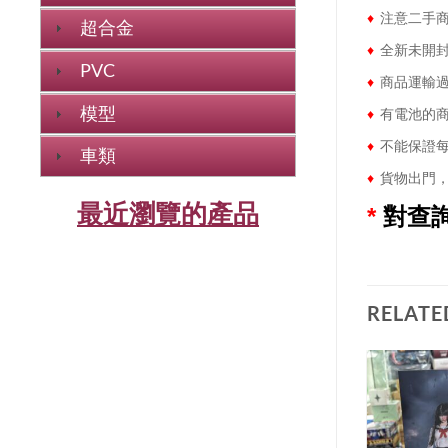
♦
注意二手商
超合金
♦
全新未開封
PVC
♦
商品運輸過
模型
♦
有電池的商
♦
不能保證每
車類
♦
貨物出門，
最近瀏覽的產品
*
對查
RELATE