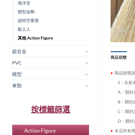
海洋堂
變型金剛
超時空要塞
黏土人
其他 Action Figure
超合金
商品狀態
PVC
♦
商品狀態
模型
........
S：全新
車類
........
A：開封
........
B：開封
按標籤篩選
........
C：開封
........
D：開封
Action Figure
♦
本店所有商