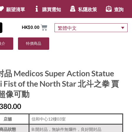
願望清單
購買需知
私隱政策
查詢
HK$
0.00
繁體中文
推介
特價商品
品 Medicos Super Action Statue
i Fist of the North Star 北斗之拳 賈
 超像可動
380.00
店舖
信和中心12樓03室
商品狀態
B:開封品，無缺件無爛件，良好開封品