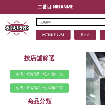
二番目 NIBANME
ACTION FIGURE
超合金
按店舖篩選
本店：旺角信和中心11樓03室
分店：旺角信和中心12樓03室
商品分類