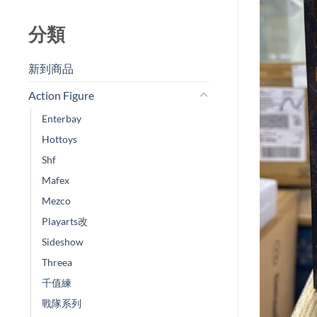
分類
新到商品​
Action Figure
Enterbay
Hottoys
Shf
Mafex
Mezco
Playarts改
Sideshow
Threea
千值練
戰隊系列