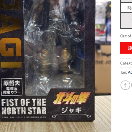
商
Out of
Catego
Tag:
Ac