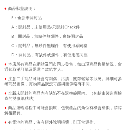
♦
商品狀態說明：
........
S：全新未開封品
........
A：開封品，未使用品/只開封Check件
........
B：開封品，無缺件無爛件，良好開封品
........
C：開封品，無缺件無爛件，有使用感同塵
........
D：開封品，有缺件或爛件，有使用感同塵
♦
本店所有商品在網站及門市同步發售，如出現商品售罄情況，會
通知取消訂單及退還全款給客人。
♦
注意二手商品可能會有劃傷，污漬，關節鬆緊等狀況。詳細可參
考商品圖像，實物商品狀況可能與圖像略有不同。
♦
全新未開封的商品內有缺陷不在退換範圍內。（包括由製造商檢
查的雙膠紙粘貼）
♦
商品運輸過程中可能會損壞，包裝產品的角位有機會磨損，請諒
解後購買。
♦
有電池的商品，沒有額外說明損壞，則正常運作。