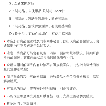
........
S：全新未開封品
........
A：開封品，未使用品/只開封Check件
........
B：開封品，無缺件無爛件，良好開封品
........
C：開封品，無缺件無爛件，有使用感同塵
........
D：開封品，有缺件或爛件，有使用感同塵
♦
本店所有商品在網站及門市同步發售，如出現商品售罄情況，會
通知取消訂單及退還全款給客人。
♦
注意二手商品可能會有劃傷，污漬，關節鬆緊等狀況。詳細可參
考商品圖像，實物商品狀況可能與圖像略有不同。
♦
全新未開封的商品內有缺陷不在退換範圍內。（包括由製造商檢
查的雙膠紙粘貼）
♦
商品運輸過程中可能會損壞，包裝產品的角位有機會磨損，請諒
解後購買。
♦
有電池的商品，沒有額外說明損壞，則正常運作。
♦
不能保證每盒商品外盒可以像新一樣，完美主義者切勿購買。
♦
貨物出門，不設退換。