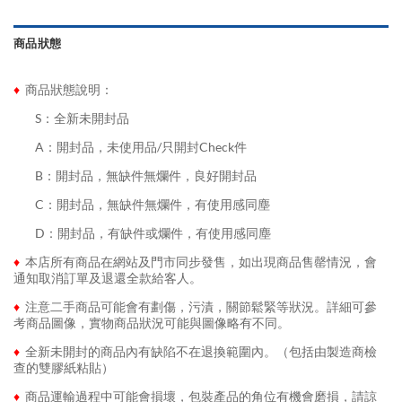
商品狀態
♦
商品狀態說明：
........
S：全新未開封品
........
A：開封品，未使用品/只開封Check件
........
B：開封品，無缺件無爛件，良好開封品
........
C：開封品，無缺件無爛件，有使用感同塵
........
D：開封品，有缺件或爛件，有使用感同塵
♦
本店所有商品在網站及門市同步發售，如出現商品售罄情況，會
通知取消訂單及退還全款給客人。
♦
注意二手商品可能會有劃傷，污漬，關節鬆緊等狀況。詳細可參
考商品圖像，實物商品狀況可能與圖像略有不同。
♦
全新未開封的商品內有缺陷不在退換範圍內。（包括由製造商檢
查的雙膠紙粘貼）
♦
商品運輸過程中可能會損壞，包裝產品的角位有機會磨損，請諒