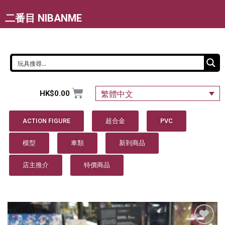
二番目 NIBANME
HK$
0.00
繁體中文
ACTION FIGURE
超合金
PVC
模型
車類
新到商品
店主推介
特價商品