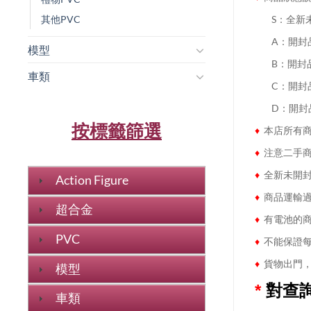
其他PVC
........
S：全新
........
A：開封
模型
........
B：開封
車類
........
C：開封
........
D：開封
按標籤篩選
♦
本店所有商
♦
注意二手商
♦
全新未開封
Action Figure
♦
商品運輸過
超合金
♦
有電池的商
PVC
♦
不能保證每
♦
貨物出門，
模型
*
對查
車類