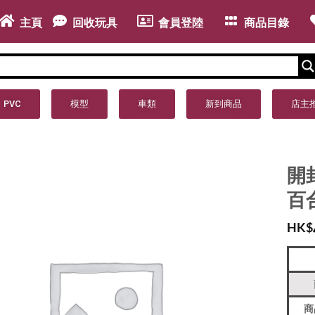
主頁
回收玩具
會員登陸
商品目錄
PVC
模型
車類
新到商品
店主
開封
百
HK$
商