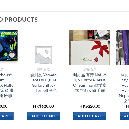
D PRODUCTS
品​
新到商品​
新到商品​
house
開封品 Yamato
開封品 有黃 Native
開封品
am
Fantasy Figure
1/6 Chitose Beast
Sty
X Hello
Gallery Black
Of Summer 戀愛樣
Hea
金箱 機
Tinkerbell 黑色
本 封面人物 千歲
Hyp
達 哈囉
Nept
女
0.00
HK$
620.00
HK$
220.00
H
 CART
ADD TO CART
ADD TO CART
AD