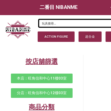
二番目 NIBANME
ACTION FIGURE
超合金
按店舖篩選
本店：旺角信和中心11樓03室
分店：旺角信和中心12樓03室
商品分類