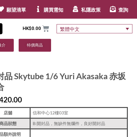
願望清單
購買需知
私隱政策
查詢
HK$
0.00
繁體中文
推介
特價商品
品 Skytube 1/6 Yuri Akasaka 赤坂
合
420.00
店舖
信和中心12樓03室
商品狀態
B:開封品，無缺件無爛件，良好開封品
品額外說明