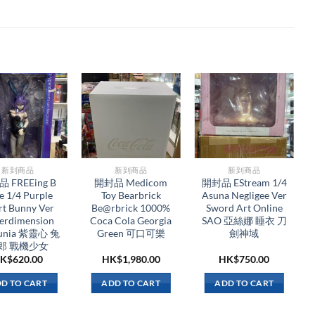
新到商品​
新到商品​
新到商品​
 FREEing B
開封品 Medicom
開封品 EStream 1/4
le 1/4 Purple
Toy Bearbrick
Asuna Negligee Ver
rt Bunny Ver
Be@rbrick 1000%
Sword Art Online
erdimension
Coca Cola Georgia
SAO 亞絲娜 睡衣 刀
unia 紫靈心 兔
Green 可口可樂
劍神域
郎 戰機少女
K$
620.00
HK$
1,980.00
HK$
750.00
D TO CART
ADD TO CART
ADD TO CART