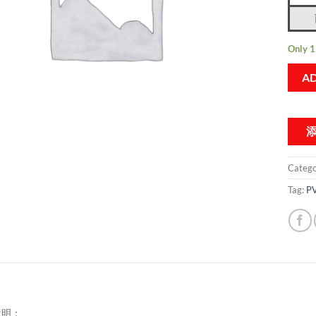
Only 1 
AD
Catego
Tag:
P
說明：