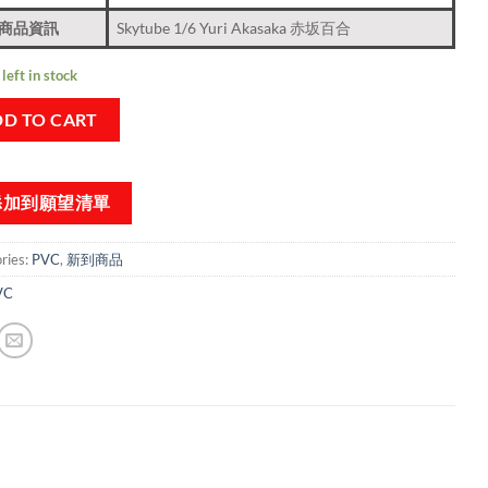
商品資訊
Skytube 1/6 Yuri Akasaka 赤坂百合
left in stock
D TO CART
添加到願望清單
ries:
PVC
,
新到商品​
VC