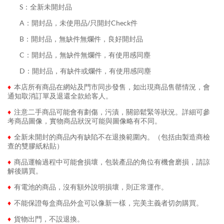
........
S：全新未開封品
........
A：開封品，未使用品/只開封Check件
........
B：開封品，無缺件無爛件，良好開封品
........
C：開封品，無缺件無爛件，有使用感同塵
........
D：開封品，有缺件或爛件，有使用感同塵
♦
本店所有商品在網站及門市同步發售，如出現商品售罄情況，會
通知取消訂單及退還全款給客人。
♦
注意二手商品可能會有劃傷，污漬，關節鬆緊等狀況。詳細可參
考商品圖像，實物商品狀況可能與圖像略有不同。
♦
全新未開封的商品內有缺陷不在退換範圍內。（包括由製造商檢
查的雙膠紙粘貼）
♦
商品運輸過程中可能會損壞，包裝產品的角位有機會磨損，請諒
解後購買。
♦
有電池的商品，沒有額外說明損壞，則正常運作。
♦
不能保證每盒商品外盒可以像新一樣，完美主義者切勿購買。
♦
貨物出門，不設退換。