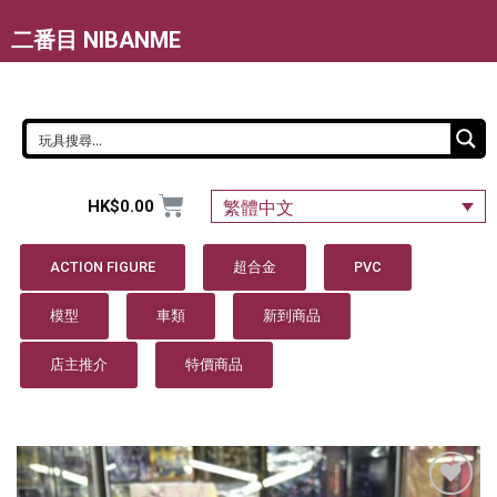
二番目 NIBANME
HK$
0.00
繁體中文
ACTION FIGURE
超合金
PVC
模型
車類
新到商品
店主推介
特價商品