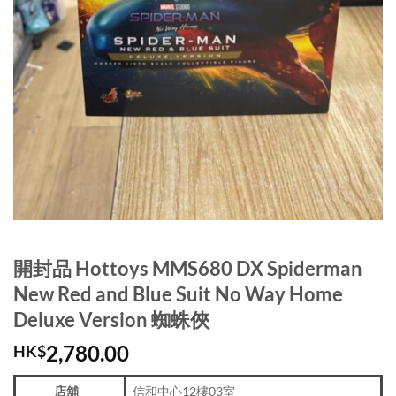
開封品 Hottoys MMS680 DX Spiderman
New Red and Blue Suit No Way Home
Deluxe Version 蜘蛛俠
2,780.00
HK$
店舖
信和中心12樓03室