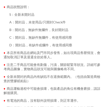
♦
商品狀態說明：
........
S：全新未開封品
........
A：開封品，未使用品/只開封Check件
........
B：開封品，無缺件無爛件，良好開封品
........
C：開封品，無缺件無爛件，有使用感同塵
........
D：開封品，有缺件或爛件，有使用感同塵
♦
本店所有商品在網站及門市同步發售，如出現商品售罄情況，會
通知取消訂單及退還全款給客人。
♦
注意二手商品可能會有劃傷，污漬，關節鬆緊等狀況。詳細可參
考商品圖像，實物商品狀況可能與圖像略有不同。
♦
全新未開封的商品內有缺陷不在退換範圍內。（包括由製造商檢
查的雙膠紙粘貼）
♦
商品運輸過程中可能會損壞，包裝產品的角位有機會磨損，請諒
解後購買。
♦
有電池的商品，沒有額外說明損壞，則正常運作。