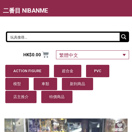
二番目 NIBANME
HK$
0.00
繁體中文
ACTION FIGURE
超合金
PVC
模型
車類
新到商品
店主推介
特價商品