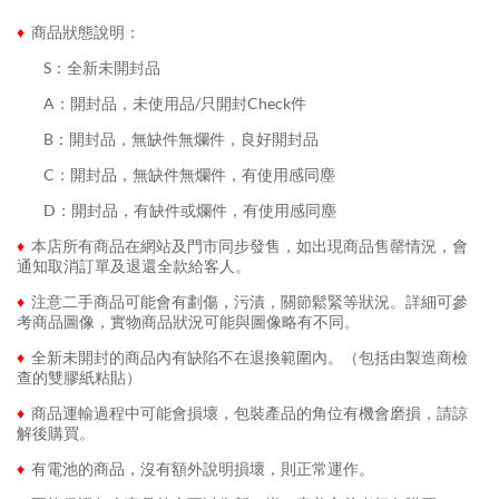
♦
商品狀態說明：
........
S：全新未開封品
........
A：開封品，未使用品/只開封Check件
........
B：開封品，無缺件無爛件，良好開封品
........
C：開封品，無缺件無爛件，有使用感同塵
........
D：開封品，有缺件或爛件，有使用感同塵
♦
本店所有商品在網站及門市同步發售，如出現商品售罄情況，會
通知取消訂單及退還全款給客人。
♦
注意二手商品可能會有劃傷，污漬，關節鬆緊等狀況。詳細可參
考商品圖像，實物商品狀況可能與圖像略有不同。
♦
全新未開封的商品內有缺陷不在退換範圍內。（包括由製造商檢
查的雙膠紙粘貼）
♦
商品運輸過程中可能會損壞，包裝產品的角位有機會磨損，請諒
解後購買。
♦
有電池的商品，沒有額外說明損壞，則正常運作。