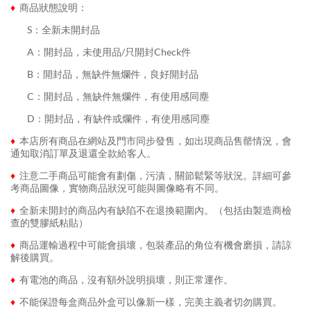
♦
商品狀態說明：
........
S：全新未開封品
........
A：開封品，未使用品/只開封Check件
........
B：開封品，無缺件無爛件，良好開封品
........
C：開封品，無缺件無爛件，有使用感同塵
........
D：開封品，有缺件或爛件，有使用感同塵
♦
本店所有商品在網站及門市同步發售，如出現商品售罄情況，會
通知取消訂單及退還全款給客人。
♦
注意二手商品可能會有劃傷，污漬，關節鬆緊等狀況。詳細可參
考商品圖像，實物商品狀況可能與圖像略有不同。
♦
全新未開封的商品內有缺陷不在退換範圍內。（包括由製造商檢
查的雙膠紙粘貼）
♦
商品運輸過程中可能會損壞，包裝產品的角位有機會磨損，請諒
解後購買。
♦
有電池的商品，沒有額外說明損壞，則正常運作。
♦
不能保證每盒商品外盒可以像新一樣，完美主義者切勿購買。