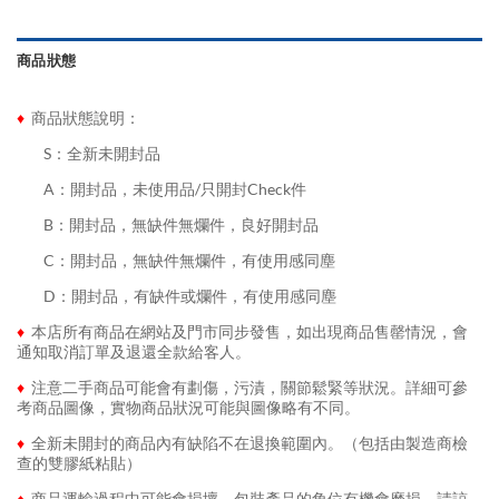
商品狀態
♦
商品狀態說明：
........
S：全新未開封品
........
A：開封品，未使用品/只開封Check件
........
B：開封品，無缺件無爛件，良好開封品
........
C：開封品，無缺件無爛件，有使用感同塵
........
D：開封品，有缺件或爛件，有使用感同塵
♦
本店所有商品在網站及門市同步發售，如出現商品售罄情況，會
通知取消訂單及退還全款給客人。
♦
注意二手商品可能會有劃傷，污漬，關節鬆緊等狀況。詳細可參
考商品圖像，實物商品狀況可能與圖像略有不同。
♦
全新未開封的商品內有缺陷不在退換範圍內。（包括由製造商檢
查的雙膠紙粘貼）
♦
商品運輸過程中可能會損壞，包裝產品的角位有機會磨損，請諒