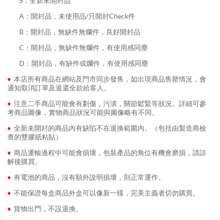
........
S：全新未開封品
........
A：開封品，未使用品/只開封Check件
........
B：開封品，無缺件無爛件，良好開封品
........
C：開封品，無缺件無爛件，有使用感同塵
........
D：開封品，有缺件或爛件，有使用感同塵
♦
本店所有商品在網站及門市同步發售，如出現商品售罄情況，會
通知取消訂單及退還全款給客人。
♦
注意二手商品可能會有劃傷，污漬，關節鬆緊等狀況。詳細可參
考商品圖像，實物商品狀況可能與圖像略有不同。
♦
全新未開封的商品內有缺陷不在退換範圍內。（包括由製造商檢
查的雙膠紙粘貼）
♦
商品運輸過程中可能會損壞，包裝產品的角位有機會磨損，請諒
解後購買。
♦
有電池的商品，沒有額外說明損壞，則正常運作。
♦
不能保證每盒商品外盒可以像新一樣，完美主義者切勿購買。
♦
貨物出門，不設退換。