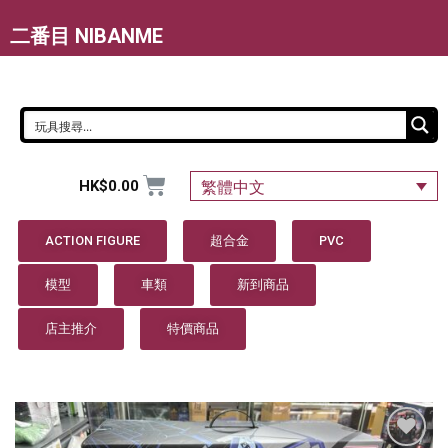
二番目 NIBANME
HK$
0.00
繁體中文
ACTION FIGURE
超合金
PVC
模型
車類
新到商品
店主推介
特價商品