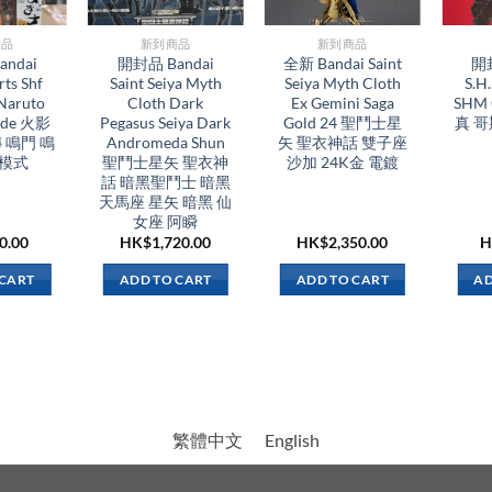
品​
新到商品​
新到商品​
ndai
開封品 Bandai
全新 Bandai Saint
開封
rts Shf
Saint Seiya Myth
Seiya Myth Cloth
S.H
Naruto
Cloth Dark
Ex Gemini Saga
SHM 
ode 火影
Pegasus Seiya Dark
Gold 24 聖鬥士星
真 
 鳴門 鳴
Andromeda Shun
矢 聖衣神話 雙子座
人模式
聖鬥士星矢 聖衣神
沙加 24K金 電鍍
話 暗黑聖鬥士 暗黑
天馬座 星矢 暗黑 仙
女座 阿瞬
0.00
HK$
1,720.00
HK$
2,350.00
H
 CART
ADD TO CART
ADD TO CART
AD
繁體中文
English