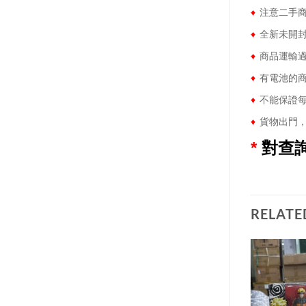
♦
注意二手商
♦
全新未開封
♦
商品運輸過
♦
有電池的商
♦
不能保證每
♦
貨物出門，
*
對查
RELATE