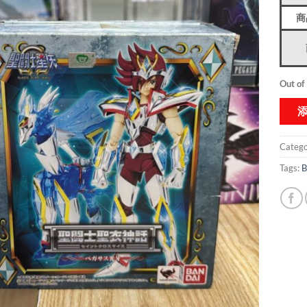
商
Out of
Catego
Tags:
B