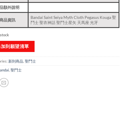
品額外說明
Bandai Saint Seiya Myth Cloth Pegasus Kouga 聖
商品資訊
鬥士 聖衣神話 聖鬥士星矢 天馬座 光牙
 stock
添加到願望清單
ries:
新到商品​
,
聖鬥士
andai
,
聖鬥士