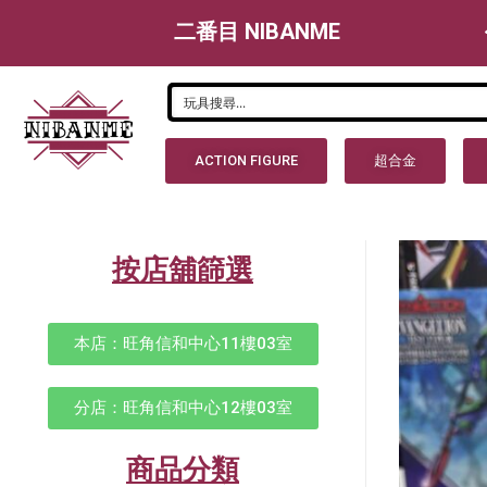
二番目 NIBANME
ACTION FIGURE
超合金
按店舖篩選
本店：旺角信和中心11樓03室
分店：旺角信和中心12樓03室
商品分類