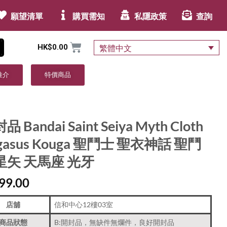
願望清單
購買需知
私隱政策
查詢
HK$
0.00
繁體中文
推介
特價商品
 Bandai Saint Seiya Myth Cloth
gasus Kouga 聖鬥士 聖衣神話 聖鬥
星矢 天馬座 光牙
99.00
店舖
信和中心12樓03室
商品狀態
B:開封品，無缺件無爛件，良好開封品