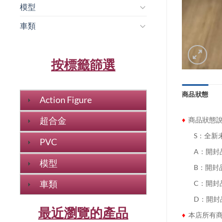
模型
車類
按標籤篩選
商品狀態
Action Figure
♦
商品狀態
超合金
........
S：全新
PVC
........
A：開封
模型
........
B：開封
車類
........
C：開封
........
D：開封
最近瀏覽的產品
♦
本店所有商