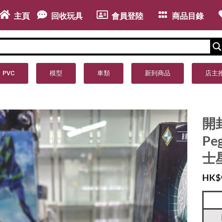
主頁
回收玩具
會員登陸
商品目錄
PVC
模型
車類
新到商品
店主
開封品
Pe
士
HK$