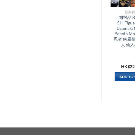
新到商品​
新到商
全新 Bandai
開封品 Ba
S.H.Figuarts Shf
S.H.Figua
Thomas Bangalter
Uzumaki 
Daft Punk 傻瓜龐
Sennin M
克 法國 電音樂團
忍者 疾風傳
人 仙
HK$
680.00
HK$
22
ADD TO CART
ADD TO