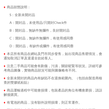
♦
商品狀態說明：
........
S：全新未開封品
........
A：開封品，未使用品/只開封Check件
........
B：開封品，無缺件無爛件，良好開封品
........
C：開封品，無缺件無爛件，有使用感同塵
........
D：開封品，有缺件或爛件，有使用感同塵
♦
本店所有商品在網站及門市同步發售，如出現商品售罄情況，會
通知取消訂單及退還全款給客人。
♦
注意二手商品可能會有劃傷，污漬，關節鬆緊等狀況。詳細可參
考商品圖像，實物商品狀況可能與圖像略有不同。
♦
全新未開封的商品內有缺陷不在退換範圍內。（包括由製造商檢
查的雙膠紙粘貼）
♦
商品運輸過程中可能會損壞，包裝產品的角位有機會磨損，請諒
解後購買。
♦
有電池的商品，沒有額外說明損壞，則正常運作。