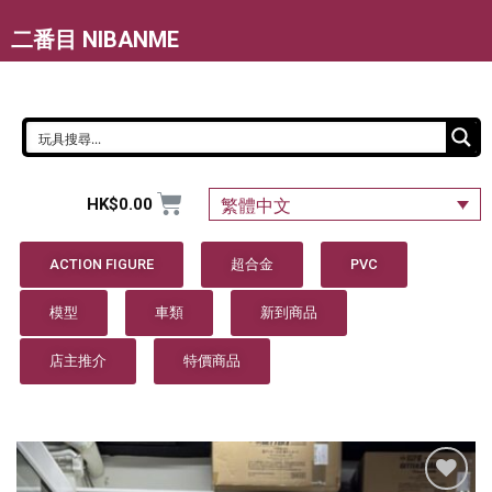
二番目 NIBANME
HK$
0.00
繁體中文
ACTION FIGURE
超合金
PVC
模型
車類
新到商品
店主推介
特價商品