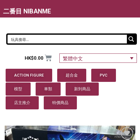
二番目 NIBANME
HK$
0.00
繁體中文
ACTION FIGURE
超合金
PVC
模型
車類
新到商品
店主推介
特價商品