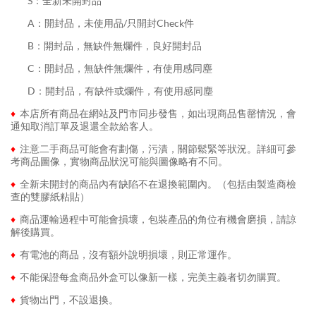
........
S：全新未開封品
........
A：開封品，未使用品/只開封Check件
........
B：開封品，無缺件無爛件，良好開封品
........
C：開封品，無缺件無爛件，有使用感同塵
........
D：開封品，有缺件或爛件，有使用感同塵
♦
本店所有商品在網站及門市同步發售，如出現商品售罄情況，會
通知取消訂單及退還全款給客人。
♦
注意二手商品可能會有劃傷，污漬，關節鬆緊等狀況。詳細可參
考商品圖像，實物商品狀況可能與圖像略有不同。
♦
全新未開封的商品內有缺陷不在退換範圍內。（包括由製造商檢
查的雙膠紙粘貼）
♦
商品運輸過程中可能會損壞，包裝產品的角位有機會磨損，請諒
解後購買。
♦
有電池的商品，沒有額外說明損壞，則正常運作。
♦
不能保證每盒商品外盒可以像新一樣，完美主義者切勿購買。
♦
貨物出門，不設退換。