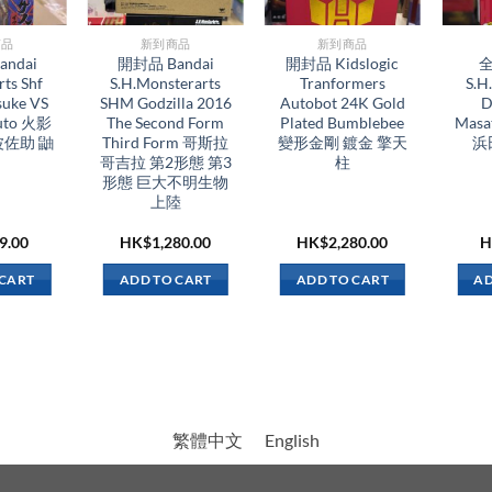
品​
新到商品​
新到商品​
ndai
開封品 Bandai
開封品 Kidslogic
全
rts Shf
S.H.Monsterarts
Tranformers
S.H
suke VS
SHM Godzilla 2016
Autobot 24K Gold
D
ruto 火影
The Second Form
Plated Bumblebee
Masa
波佐助 鼬
Third Form 哥斯拉
變形金剛 鍍金 擎天
浜
哥吉拉 第2形態 第3
柱
形態 巨大不明生物
上陸
9.00
HK$
1,280.00
HK$
2,280.00
H
 CART
ADD TO CART
ADD TO CART
AD
繁體中文
English