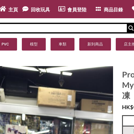
主頁
回收玩具
會員登陸
商品目錄
PVC
模型
車類
新到商品
店主
Pro
My
凍
HK$