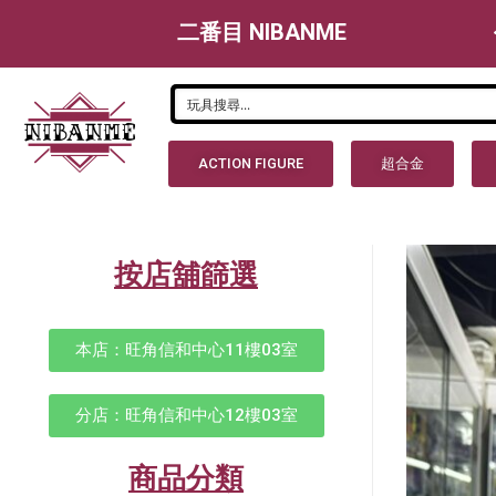
二番目 NIBANME
ACTION FIGURE
超合金
按店舖篩選
本店：旺角信和中心11樓03室
分店：旺角信和中心12樓03室
商品分類