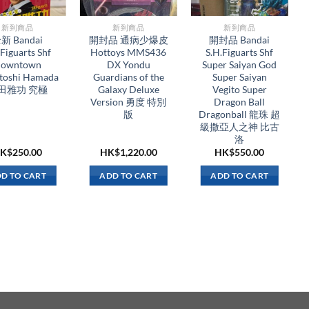
新到商品​
新到商品​
新到商品​
新 Bandai
開封品 通病少爆皮
開封品 Bandai
.Figuarts Shf
Hottoys MMS436
S.H.Figuarts Shf
owntown
DX Yondu
Super Saiyan God
toshi Hamada
Guardians of the
Super Saiyan
田雅功 究極
Galaxy Deluxe
Vegito Super
Version 勇度 特別
Dragon Ball
版
Dragonball 龍珠 超
級撒亞人之神 比古
洛
K$
250.00
HK$
1,220.00
HK$
550.00
D TO CART
ADD TO CART
ADD TO CART