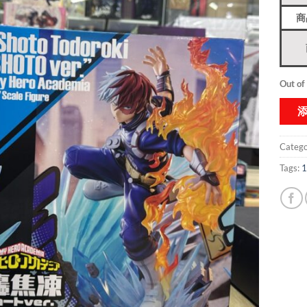
商
Out of
Catego
Tags:
1