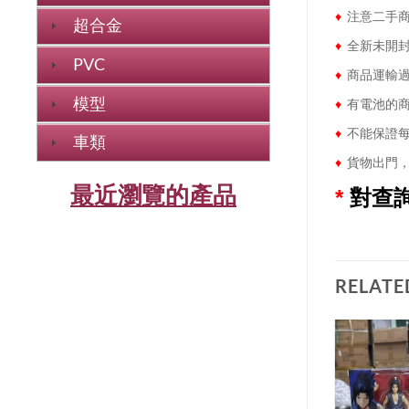
♦
注意二手商
超合金
♦
全新未開封
PVC
♦
商品運輸過
模型
♦
有電池的商
♦
不能保證每
車類
♦
貨物出門，
最近瀏覽的產品
*
對查
RELATE