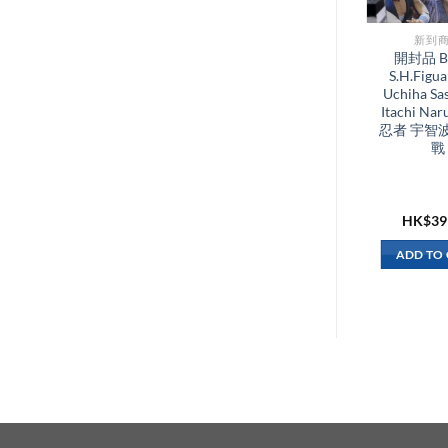
新到商品​
新到商
全新 Bandai
開封品 Ba
S.H.Figuarts Shf
S.H.Figua
Kamen Rider New
Uchiha Sa
Cyclone 幪面超人1
Itachi Na
號 本鄉猛 新旋風號
忍者 宇智
電單車
戰
HK$
250.00
HK$
39
ADD TO CART
ADD TO