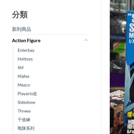
分類
新到商品​
Action Figure
Enterbay
Hottoys
Shf
Mafex
Mezco
Playarts改
Sideshow
Threea
千值練
戰隊系列