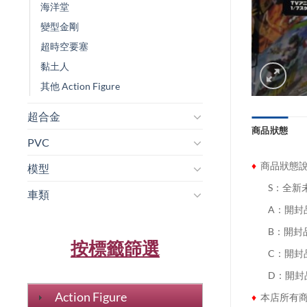
海洋堂
變型金剛
超時空要塞
黏土人
其他 Action Figure
超合金
商品狀態
PVC
♦
商品狀態
模型
........
S：全新
車類
........
A：開封
........
B：開封
按標籤篩選
........
C：開封
........
D：開封
Action Figure
♦
本店所有商