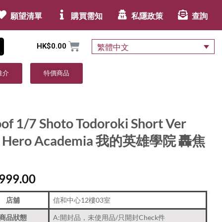
願望清單
購買需知
私隱政策
查詢
HK$
0.00
繁體中文
推介
特價商品
of 1/7 Shoto Todoroki Short Ver
 Hero Academia 我的英雄學院 轟焦
999.00
店舖
信和中心12樓03室
商品狀態
A:開封品，未使用品/只開封Check件