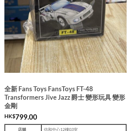
全新 Fans Toys FansToys FT-48
Transformers Jive Jazz 爵士 變形玩具 變形
金剛
799.00
HK$
店舖
信和中心12樓03室