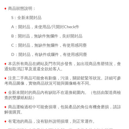
♦
商品狀態說明：
........
S：全新未開封品
........
A：開封品，未使用品/只開封Check件
........
B：開封品，無缺件無爛件，良好開封品
........
C：開封品，無缺件無爛件，有使用感同塵
........
D：開封品，有缺件或爛件，有使用感同塵
♦
本店所有商品在網站及門市同步發售，如出現商品售罄情況，會
通知取消訂單及退還全款給客人。
♦
注意二手商品可能會有劃傷，污漬，關節鬆緊等狀況。詳細可參
考商品圖像，實物商品狀況可能與圖像略有不同。
♦
全新未開封的商品內有缺陷不在退換範圍內。（包括由製造商檢
查的雙膠紙粘貼）
♦
商品運輸過程中可能會損壞，包裝產品的角位有機會磨損，請諒
解後購買。
♦
有電池的商品，沒有額外說明損壞，則正常運作。