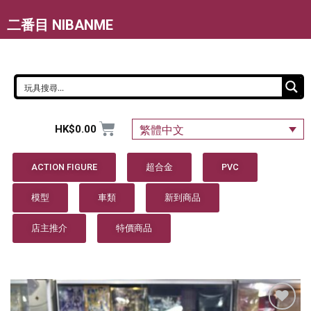
二番目 NIBANME
HK$
0.00
繁體中文
ACTION FIGURE
超合金
PVC
模型
車類
新到商品
店主推介
特價商品