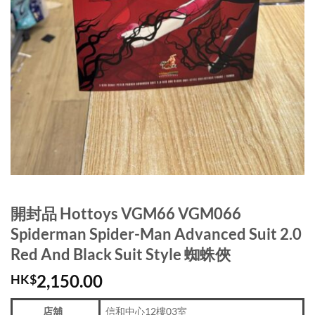
開封品 Hottoys VGM66 VGM066
Spiderman Spider-Man Advanced Suit 2.0
Red And Black Suit Style 蜘蛛俠
2,150.00
HK$
店舖
信和中心12樓03室