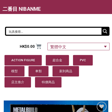
二番目 NIBANME
HK$
0.00
繁體中文
ACTION FIGURE
超合金
PVC
模型
車類
新到商品
店主推介
特價商品