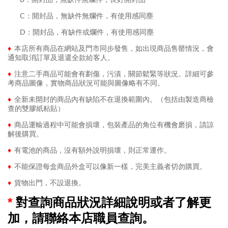
........
C：開封品，無缺件無爛件，有使用感同塵
........
D：開封品，有缺件或爛件，有使用感同塵
♦
本店所有商品在網站及門市同步發售，如出現商品售罄情況，會
通知取消訂單及退還全款給客人。
♦
注意二手商品可能會有劃傷，污漬，關節鬆緊等狀況。詳細可參
考商品圖像，實物商品狀況可能與圖像略有不同。
♦
全新未開封的商品內有缺陷不在退換範圍內。（包括由製造商檢
查的雙膠紙粘貼）
♦
商品運輸過程中可能會損壞，包裝產品的角位有機會磨損，請諒
解後購買。
♦
有電池的商品，沒有額外說明損壞，則正常運作。
♦
不能保證每盒商品外盒可以像新一樣，完美主義者切勿購買。
♦
貨物出門，不設退換。
*
對查詢商品狀況詳細說明或者了解更
加，請聯絡本店職員查詢。