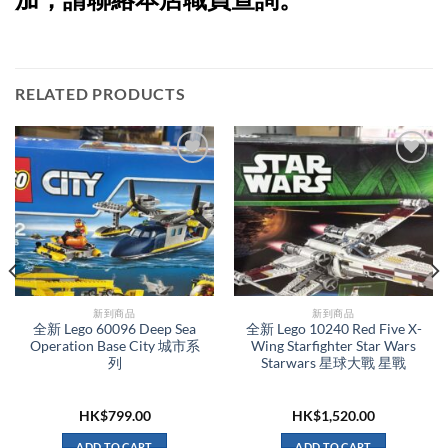
RELATED PRODUCTS
新到商品​
新到商品​
全新 Lego 60096 Deep Sea
全新 Lego 10240 Red Five X-
Operation Base City 城市系
Wing Starfighter Star Wars
列
Starwars 星球大戰 星戰
HK$
799.00
HK$
1,520.00
ADD TO CART
ADD TO CART