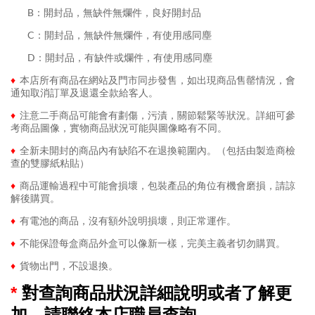
........
B：開封品，無缺件無爛件，良好開封品
........
C：開封品，無缺件無爛件，有使用感同塵
........
D：開封品，有缺件或爛件，有使用感同塵
♦
本店所有商品在網站及門市同步發售，如出現商品售罄情況，會
通知取消訂單及退還全款給客人。
♦
注意二手商品可能會有劃傷，污漬，關節鬆緊等狀況。詳細可參
考商品圖像，實物商品狀況可能與圖像略有不同。
♦
全新未開封的商品內有缺陷不在退換範圍內。（包括由製造商檢
查的雙膠紙粘貼）
♦
商品運輸過程中可能會損壞，包裝產品的角位有機會磨損，請諒
解後購買。
♦
有電池的商品，沒有額外說明損壞，則正常運作。
♦
不能保證每盒商品外盒可以像新一樣，完美主義者切勿購買。
♦
貨物出門，不設退換。
*
對查詢商品狀況詳細說明或者了解更
加，請聯絡本店職員查詢。